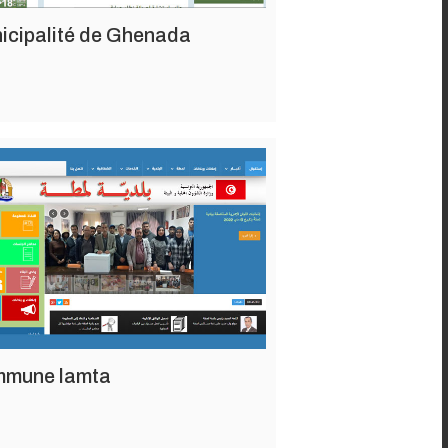
icipalité de Ghenada
mune lamta
7