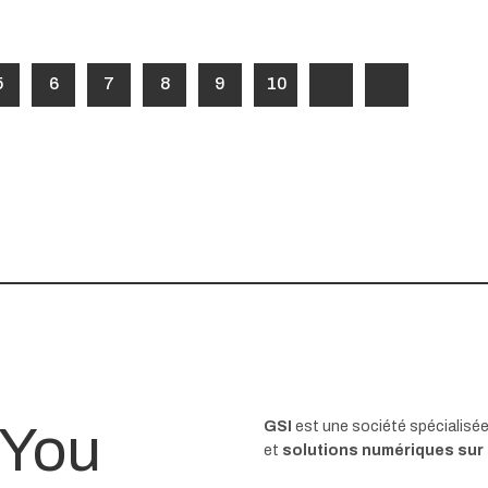
5
6
7
8
9
10
 You
GSI
est une société spécialisé
et
solutions numériques sur