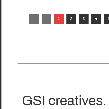
1
2
3
4
GSI creatives.