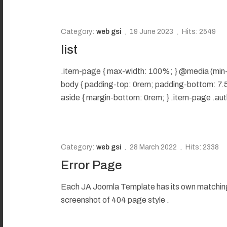
Category:
web gsi
19 June 2023
Hits: 2549
list
.item-page { max-width: 100%; } @media (min-
body { padding-top: 0rem; padding-bottom: 7.5r
aside { margin-bottom: 0rem; } .item-page .auth
Category:
web gsi
28 March 2022
Hits: 2338
Error Page
Each JA Joomla Template has its own matchin
screenshot of 404 page style .