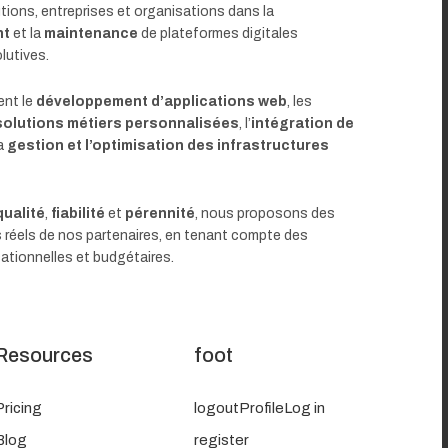
ions, entreprises et organisations dans la
nt
et la
maintenance
de plateformes digitales
lutives.
ent le
développement d’applications web
, les
solutions métiers personnalisées
, l’
intégration de
la
gestion et l’optimisation des infrastructures
qualité
,
fiabilité
et
pérennité
, nous proposons des
 réels de nos partenaires, en tenant compte des
ationnelles et budgétaires.
Resources
foot
Pricing
logout
Profile
Log in
Blog
register