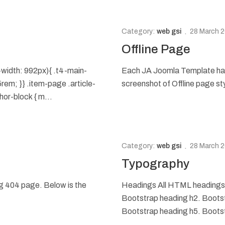
Category:
web gsi
28 March 
Offline Page
width: 992px){ .t4-main-
Each JA Joomla Template has 
em; }} .item-page .article-
screenshot of Offline page sty
or-block { m...
Category:
web gsi
28 March 
Typography
g 404 page. Below is the
Headings All HTML headings, 
Bootstrap heading h2. Bootst
Bootstrap heading h5. Bootst