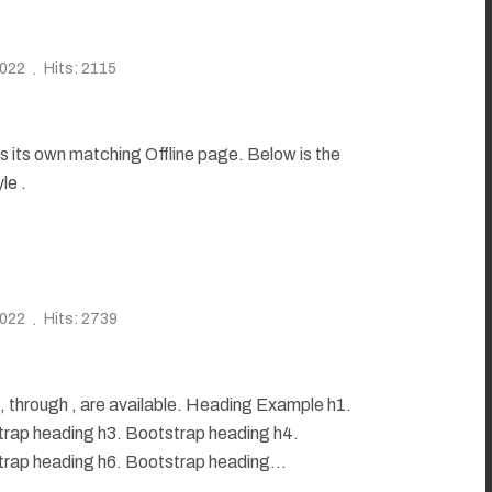
2022
Hits: 2115
its own matching Offline page. Below is the
le .
2022
Hits: 2739
through , are available. Heading Example h1.
rap heading h3. Bootstrap heading h4.
rap heading h6. Bootstrap heading...