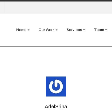
Home
Our Work
Services
Team
AdelSriha