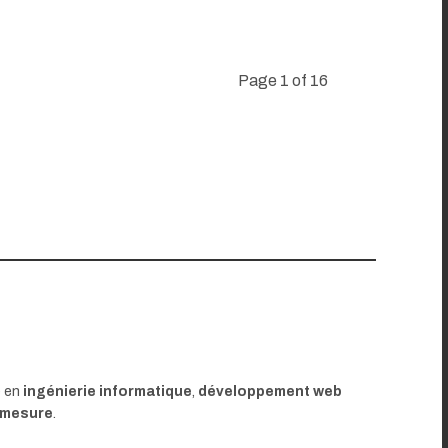
Page 1 of 16
e en
ingénierie informatique
,
développement web
 mesure
.