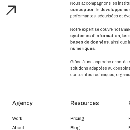
.
Nous accompagnons les institut
conception
, le
développeme
performantes, sécurisées et évo
Notre expertise couvre notamm
systèmes d’information
, les
bases de données
, ainsi que 
numériques
.
Grâce à une approche orientée
solutions adaptées aux besoins
contraintes techniques, organis
Agency
Resources
Work
Pricing
About
Blog